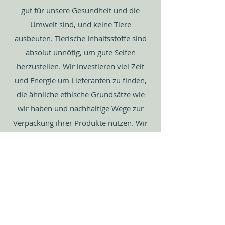
gut für unsere Gesundheit und die
Umwelt sind, und keine Tiere
ausbeuten. Tierische Inhaltsstoffe sind
absolut unnötig, um gute Seifen
herzustellen. Wir investieren viel Zeit
und Energie um Lieferanten zu finden,
die ähnliche ethische Grundsätze wie
wir haben und nachhaltige Wege zur
Verpackung ihrer Produkte nutzen. Wir
setzen alles daran, unseren Kunden
nicht nur ein abfallfreies Produkt
anzubieten, sondern auch
sicherzustellen, dass, sowohl entlang
des gesamten Produktionsprozesses wie
auch der Lieferkette, die negativen
Auswirkungen auf unseren Planeten so