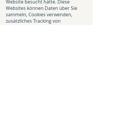
Website besucht hätte. Diese
Websites können Daten über Sie
sammeln, Cookies verwenden,
zusätzliches Tracking von
Drittanbietern einbetten und Ihre
Interaktion mit diesem
eingebetteten Inhalt überwachen,
einschliesslich der Verfolgung Ihrer
Interaktion mit dem eingebetteten
Inhalt, wenn Sie ein Konto haben
und auf dieser Website angemeldet
sind. Browser-Cookies Unsere
Website kann „Cookies“ verwenden,
um die Benutzererfahrung zu
verbessern. Wenn Sie einen
Kommentar auf unserer Website
hinterlassen, können Sie sich dafür
entscheiden, Ihren Namen, Ihre E-
Mail-Adresse und Ihre Website in
Cookies zu speichern. Diese dienen
Ihrer Bequemlichkeit, damit Sie Ihre