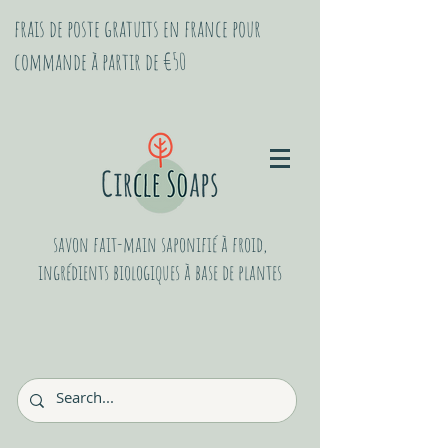
frais de poste gratuits en france pour
commande à partir de €50
savon fait-main saponifié à froid,
ingrédients biologiques à base de plantes