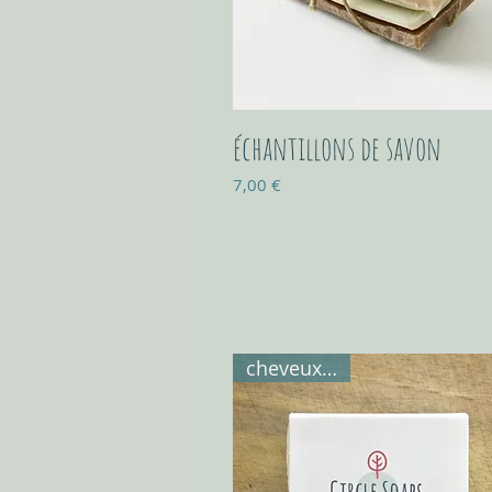
échantillons de savon
Prix
7,00 €
cheveux gras