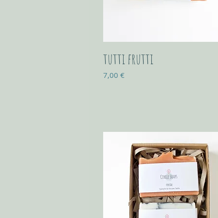
tutti frutti
Prix
7,00 €