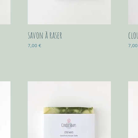
savon à raser
clo
Prix
Prix
7,00 €
7,00