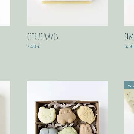
citrus waves
sim
Prix
Prix
7,00 €
6,50
-30%