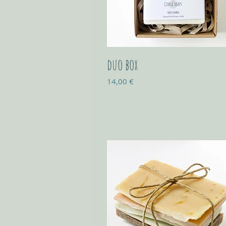
duo box
Prix
14,00 €