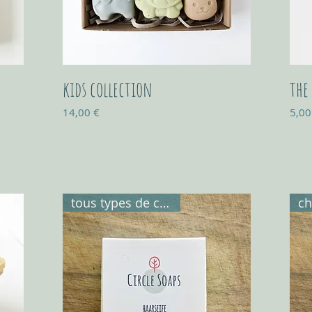
kids collection
the
Prix
Prix
14,00 €
5,00
tous types de cheveux