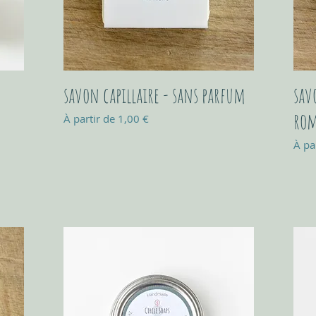
savon capillaire - sans parfum
sav
rom
Prix promotionnel
À partir de
1,00 €
Prix
À pa