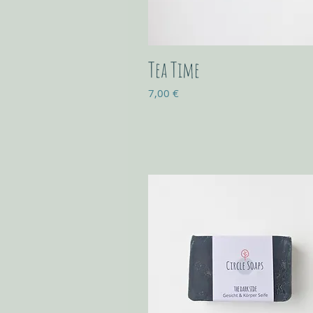
Tea Time
Prix
7,00 €