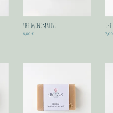
the minimalist
the
Prix
Prix
6,00 €
7,00