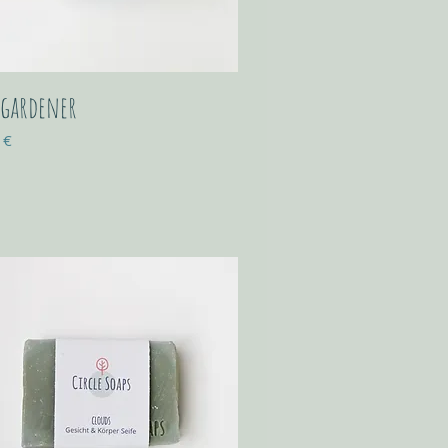
 gardener
 €