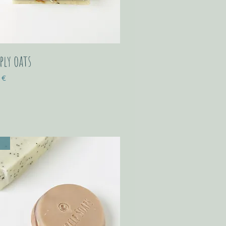
ply oats
 €