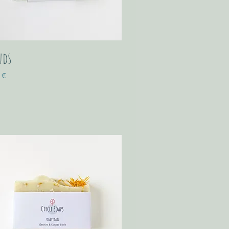
uds
 €