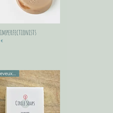
 imperfectionists
 €
cheveux secs