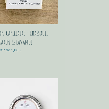
on capillaire - rhassoul,
arin & lavande
 promotionnel
rtir de
1,00 €