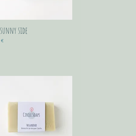
 sunny side
 €