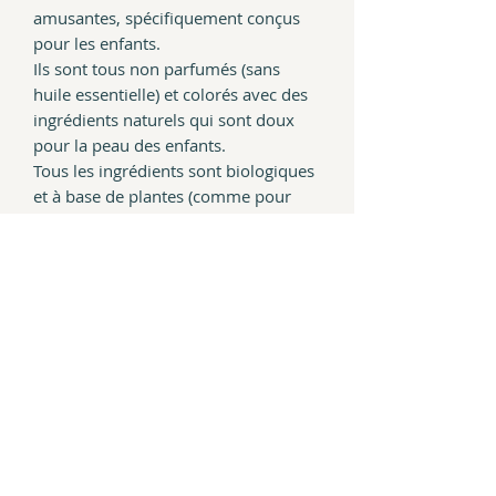
amusantes, spécifiquement conçus
pour les enfants.
Ils sont tous non parfumés (sans
huile essentielle) et colorés avec des
ingrédients naturels qui sont doux
pour la peau des enfants.
Tous les ingrédients sont biologiques
et à base de plantes (comme pour
tous nos savons).
Leur composition est certifiée pour
convenir aux enfants à partir de 3
ans.
Ingrédients
Sodium Olivate
(huile d'olive),
Sodium
Poids
Cocoate
(huile de coco),
Sodium
Sunflowerseedate
(huile de tournesol),
Env. 30g
Sodium Shea Butterseedate
(beurre de
Usage
Chaque forme a un poids légèrement