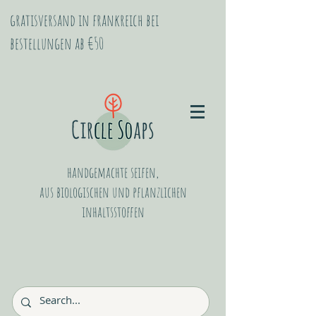
gratisversand in frankreich bei
bestellungen ab €50
handgemachte seifen,
aus biologischen
und
pflanzlichen
inhaltsstoffen