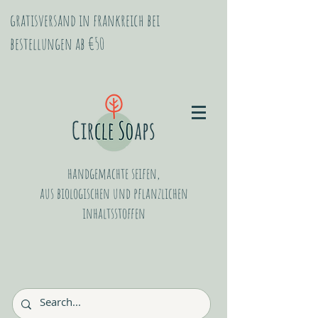
gratisversand in frankreich bei
bestellungen ab €50
handgemachte seifen,
aus biologischen
und
pflanzlichen
inhaltsstoffen