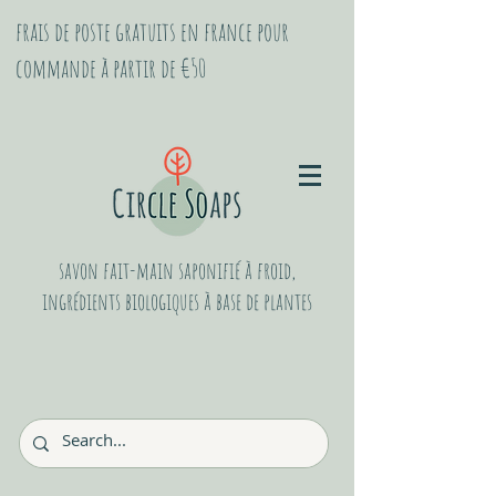
frais de poste gratuits en france pour
commande à partir de €50
savon fait-main saponifié à froid,
ingrédients biologiques à base de plantes