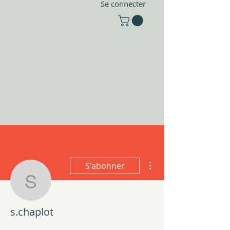
Se connecter
Plus d'actions
S'abonner
s.chaplot
s.chaplot